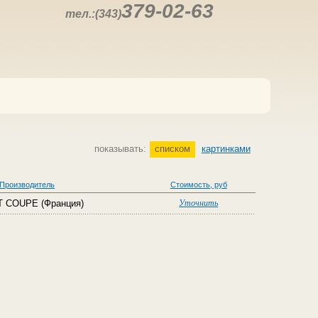
379-02-63
тел.:(343)
показывать:
списком
картинками
Производитель
Стоимость, руб
 COUPE (Франция)
Уточнить