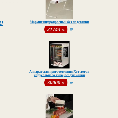
и
Мармит инфракрасный без подставки
21743
р.
Аппарат для приготовления Хот-догов
карусельного типа, без упаковки
30000
р.