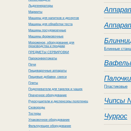
Льдогенераторы
Аппара
Мармиты
Машины для напитков и десертов
Аппарат
Машины для обработки теста
Машины посудомоечные
Машины формовочные
Блинни
Мороженое, оборудование для
производства и продажи
Блинные стан
ПРЕДМЕТЫ СЕРВИРОВКИ
Пароконвектоматы
Вафель
Печи
Пищеварочные аппараты
Палочки
Пищевые добавки, смеси
Плиты
Пластиковые
Подогреватели для тарелок и чашек
Прачечное оборудование
Чипсы 
Рукосушители и диспенсоры полотенец
Сковороды
Тостеры
Чуррос
Упаковочное оборудование
Фильтрующее оборудование