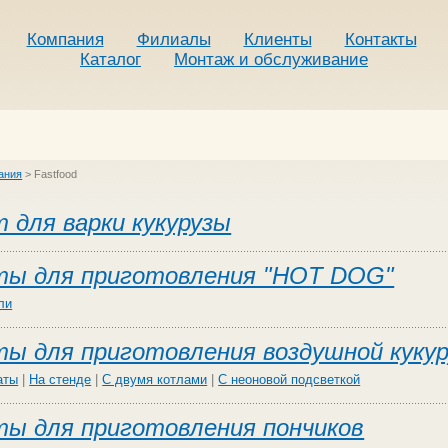
Компания
Филиалы
Клиенты
Контакты
Каталог
Монтаж и обслуживание
ания
>
Fastfood
 для варки кукурузы
ты для приготовления "HOT DOG"
ли
ы для приготовления воздушной куку
аты
|
На стенде
|
С двумя котлами
|
С неоновой подсветкой
ы для приготовления пончиков