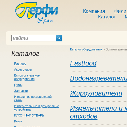
Компания
Фили
Каталог
Каталог оборудования
>
Вспомогатель
Каталог
Fastfood
Fastfood
Аксессуары
Вспомогательное
Водонагревател
оборудование
Грили
Запчасти
Жироуловители
Изделия из нержавеющей
стали
Измерительные и дозирующие
Измельчители и 
устройства
отходов
КУХОННАЯ УТВАРЬ
Книги