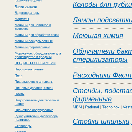
Кухонные модули
Колоды для рубки
Линии раздачи
Льдогенераторы
Лампы подсветк
Мармиты
Машины для напитков и
десертов
Моющая химия
Машины для обработки теста
Машины посудомоечные
Машины формовочные
Облучатели бак
Мороженое, оборудование для
производства и продажи
стерилизаторы
ПРЕДМЕТЫ СЕРВИРОВКИ
Пароконвектоматы
Расходники Фаст
Печи
Пищеварочные аппараты
Пищевые добавки, смеси
Стенды, подстав
Плиты
фирменные
Подогреватели для тарелок и
чашек
MBM
|
Rational
|
Tecnoinox
|
Vest
Прачечное оборудование
Рукосушители и диспенсоры
Стойки-шпильки
полотенец
Сковороды