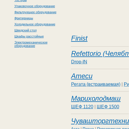
Тостеры
Упаковочное оборудование
Фильтрующее оборудование
Фритюрницы
Холодильное оборудование
Шведский стол
Finist
Шкафы расстойные
Электромеханическое
оборудование
Refettorio (Челя
Drop-IN
Атеси
Регата (встраиваемая)
|
Р
Марихолодмаш
ШЕФ 1120
|
ШЕФ 1500
Чувашторгтехни
Аста
|
Патша
|
Передвижная лин