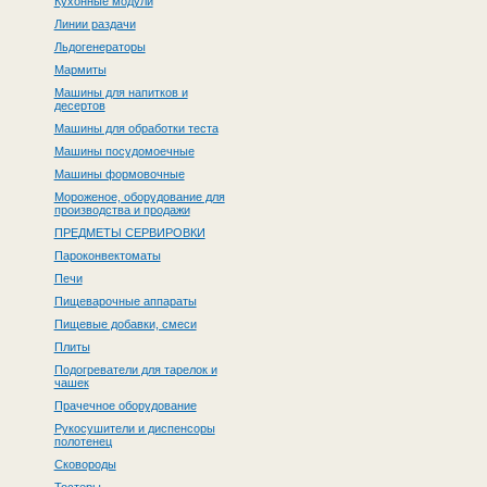
Кухонные модули
Линии раздачи
Льдогенераторы
Мармиты
Машины для напитков и
десертов
Машины для обработки теста
Машины посудомоечные
Машины формовочные
Мороженое, оборудование для
производства и продажи
ПРЕДМЕТЫ СЕРВИРОВКИ
Пароконвектоматы
Печи
Пищеварочные аппараты
Пищевые добавки, смеси
Плиты
Подогреватели для тарелок и
чашек
Прачечное оборудование
Рукосушители и диспенсоры
полотенец
Сковороды