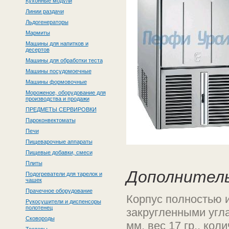
Кухонные модули
Линии раздачи
Льдогенераторы
Мармиты
Машины для напитков и
десертов
Машины для обработки теста
Машины посудомоечные
Машины формовочные
Мороженое, оборудование для
производства и продажи
ПРЕДМЕТЫ СЕРВИРОВКИ
Пароконвектоматы
Печи
Пищеварочные аппараты
Пищевые добавки, смеси
Плиты
Дополнител
Подогреватели для тарелок и
чашек
Прачечное оборудование
Корпус полностью 
Рукосушители и диспенсоры
полотенец
закругленными угла
Сковороды
мм, вес 17 гр., кол