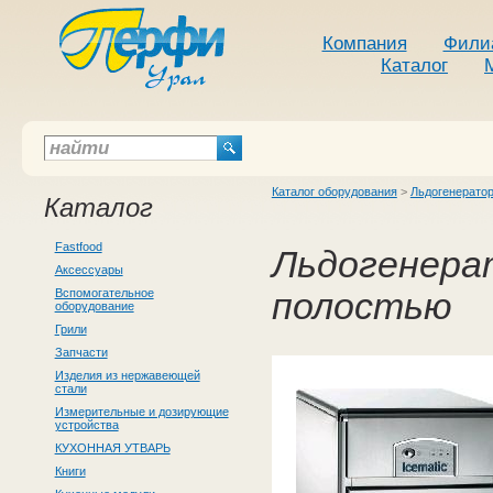
Компания
Фили
Каталог
Каталог оборудования
>
Льдогенерато
Каталог
Fastfood
Льдогенерат
Аксессуары
Вспомогательное
полостью
оборудование
Грили
Запчасти
Изделия из нержавеющей
стали
Измерительные и дозирующие
устройства
КУХОННАЯ УТВАРЬ
Книги