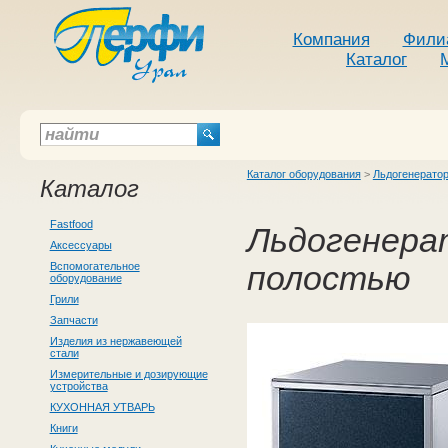
Компания
Фили
Каталог
Каталог оборудования
>
Льдогенерато
Каталог
Fastfood
Льдогенерат
Аксессуары
Вспомогательное
полостью
оборудование
Грили
Запчасти
Изделия из нержавеющей
стали
Измерительные и дозирующие
устройства
КУХОННАЯ УТВАРЬ
Книги