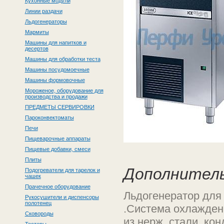
Кухонные модули
Линии раздачи
Льдогенераторы
Мармиты
Машины для напитков и
десертов
Машины для обработки теста
Машины посудомоечные
Машины формовочные
Мороженое, оборудование для
производства и продажи
ПРЕДМЕТЫ СЕРВИРОВКИ
Пароконвектоматы
Печи
Пищеварочные аппараты
Пищевые добавки, смеси
Плиты
Дополнител
Подогреватели для тарелок и
чашек
Прачечное оборудование
Льдогенератор для 
Рукосушители и диспенсоры
полотенец
.Система охлажден
Сковороды
из нерж. стали, ко