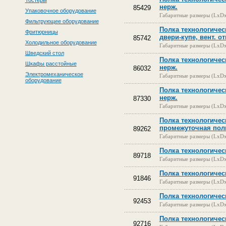
Тостеры
нерж.
85429
Упаковочное оборудование
Габаритные размеры (LxD
Фильтрующее оборудование
Полка технологичес
Фритюрницы
двери-купе, вент. о
85742
Холодильное оборудование
Габаритные размеры (LxD
Шведский стол
Полка технологичес
Шкафы расстойные
нерж.
86032
Электромеханическое
Габаритные размеры (LxD
оборудование
Полка технологичес
нерж.
87330
Габаритные размеры (LxD
Полка технологичес
промежуточная полк
89262
Габаритные размеры (LxD
Полка технологическ
89718
Габаритные размеры (LxD
Полка технологическ
91846
Габаритные размеры (LxD
Полка технологическ
92453
Габаритные размеры (LxD
Полка технологическ
92716