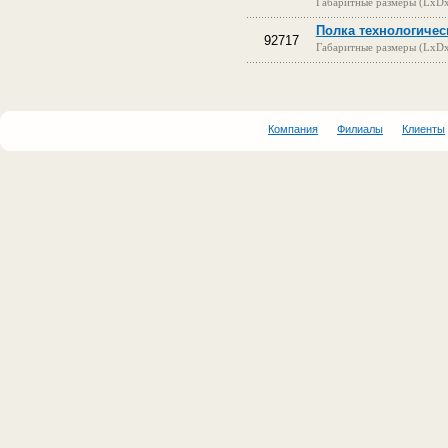
Габаритные размеры (LxD
Полка технологическ
92717
Габаритные размеры (LxD
Компания
Филиалы
Клиенты