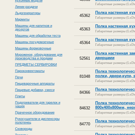
Кухонные модули
Габаритные размеры (LxD
Линии раздачи
Полка настенная кух
Льдогенераторы
45362
Габаритные размеры (LxD
Мармиты
Машины для напитков и
Полка настенная кух
45363
десертов
Габаритные размеры (LxD
Машины для обработки теста
Полка настенная кух
Машины посудомоечные
45364
Габаритные размеры (LxD
Машины формовочные
Полка настенная за
Мороженое, оборудование для
дверцами
52561
производства и продажи
Габаритные размеры (LxD
ПРЕДМЕТЫ СЕРВИРОВКИ
Пароконвектоматы
Полка технологичес
полки, двери-купе, 
81048
Печи
Габаритные размеры (LxD
Пищеварочные аппараты
Полка технологическ
Пищевые добавки, смеси
84366
Габаритные размеры (LxD
Плиты
Подогреватели для тарелок и
Полка технологичес
чашек
800х400х800мм, нер
84632
Прачечное оборудование
Габаритные размеры (LxD
Рукосушители и диспенсоры
Полка технологичес
полотенец
84770
Габаритные размеры (LxD
Сковороды
Полка технологичес