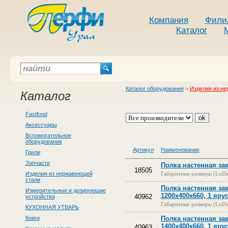
Компания
Фили
Каталог
Каталог оборудования
>
Изделия из н
Каталог
Fastfood
Аксессуары
Вспомогательное
оборудование
Артикул
Наименование
Грили
Запчасти
Полка настенная зак
18505
Изделия из нержавеющей
Габаритные размеры (LxD
стали
Полка настенная за
Измерительные и дозирующие
1200х400х660, 1 яру
40962
устройства
Габаритные размеры (LxD
КУХОННАЯ УТВАРЬ
Книги
Полка настенная за
1400х400х660, 1 яру
40963