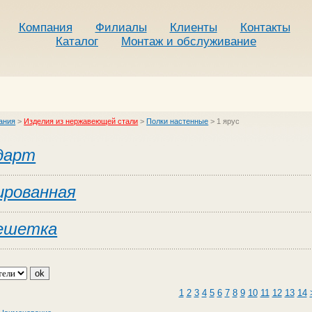
Компания
Филиалы
Клиенты
Контакты
Каталог
Монтаж и обслуживание
ания
>
Изделия из нержавеющей стали
>
Полки настенные
>
1 ярус
дарт
ированная
решетка
1
2
3
4
5
6
7
8
9
10
11
12
13
14