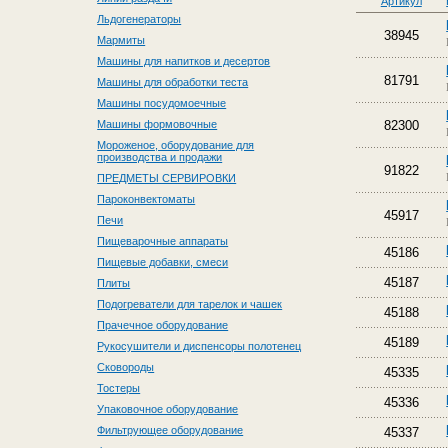
Артикул
Льдогенераторы
38945
Мармиты
Машины для напитков и десертов
81791
Машины для обработки теста
Машины посудомоечные
Машины формовочные
82300
Мороженое, оборудование для
производства и продажи
91822
ПРЕДМЕТЫ СЕРВИРОВКИ
Пароконвектоматы
45917
Печи
Пищеварочные аппараты
45186
Пищевые добавки, смеси
45187
Плиты
Подогреватели для тарелок и чашек
45188
Прачечное оборудование
45189
Рукосушители и диспенсоры полотенец
Сковороды
45335
Тостеры
45336
Упаковочное оборудование
Фильтрующее оборудование
45337